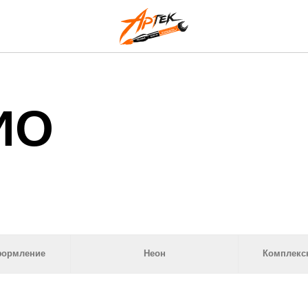
О
мление
Неон
Комплексное оф